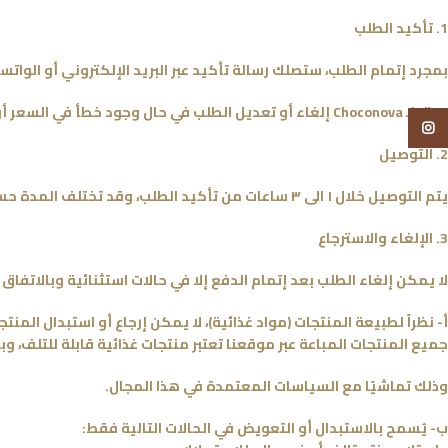
1. تأكيد الطلب
بمجرد إتمام الطلب، ستصلك رسالة تأكيد عبر البريد الإلكتروني أو الوا
يحق لـ Choconova إلغاء أو تعديل الطلب في حال وجود خطأ في السعر أو توفر المنتج.
انستجرام
2. التوصيل
يتم التوصيل خلال ١ الى ٣ ساعات من تأكيد الطلب، وقد تختلف المدة حسب المنطقة أو ضغط الطلبات
3. الإلغاء والاسترجاع
لا يمكن إلغاء الطلب بعد إتمام الدفع إلا في حالات استثنائية وبالاتفاق م
أ- نظراً لطبيعة المنتجات (مواد غذائية)، لا يمكن إرجاع أو استبدال المن
جميع المنتجات المباعة عبر موقعنا تعتبر منتجات غذائية قابلة للتلف، وبا
وذلك تماشيًا مع السياسات المعتمدة في هذا المجال.
ب- يُسمح بالاستبدال أو التعويض في الحالات التالية فقط: