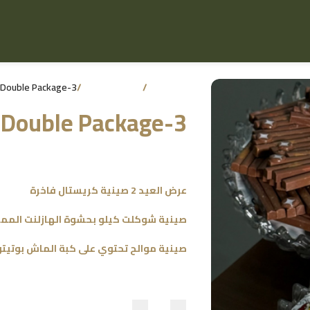
الرئيسية
/
Eid Collection
/
Double Package-3
Double Package-3
45.00
د.ك
عرض العيد 2 صينية كريستال فاخرة
صينية شوكلت كيلو بحشوة الهازلنت الممي
صينية موالح تحتوي على كبة الماش بوتيتو 63 قطع