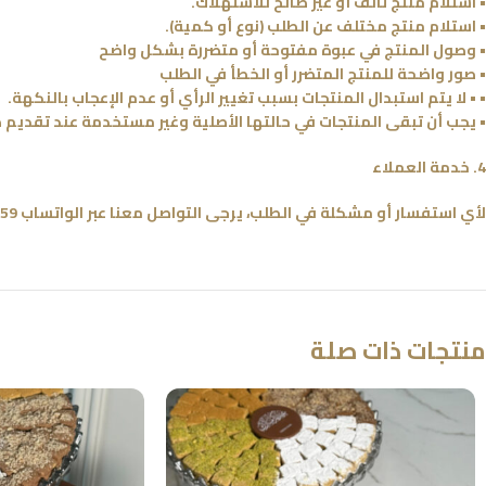
• استلام منتج تالف أو غير صالح للاستهلاك.
• استلام منتج مختلف عن الطلب (نوع أو كمية).
• وصول المنتج في عبوة مفتوحة أو متضررة بشكل واضح
• صور واضحة للمنتج المتضرر أو الخطأ في الطلب
• • لا يتم استبدال المنتجات بسبب تغيير الرأي أو عدم الإعجاب بالنكهة.
• يجب أن تبقى المنتجات في حالتها الأصلية وغير مستخدمة عند تقديم ط
4. خدمة العملاء
لأي استفسار أو مشكلة في الطلب، يرجى التواصل معنا عبر الواتساب 68885559
منتجات ذات صلة